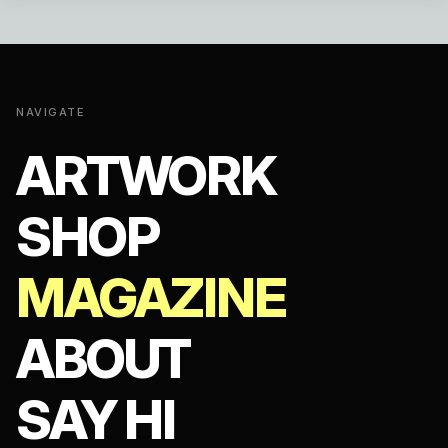
&
Art
—
23
NAVIGATE
artistas.
ARTWORK
Una
misma
SHOP
obsesión
MAGAZINE
ABOUT
SAY HI